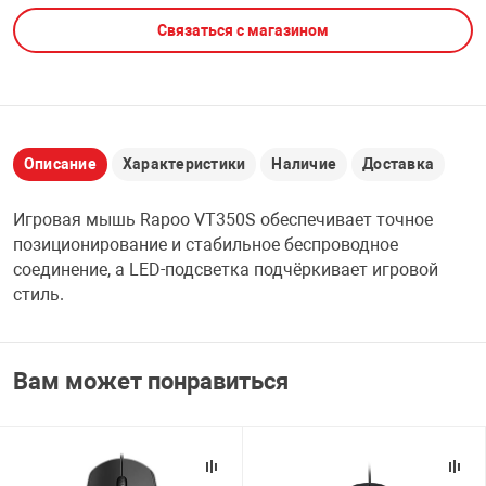
Связаться с магазином
НТЫ
PCI АДАПТЕРЫ
CD-DVD ДИСКИ
USB АДАПТЕР
ЛЯ ДОМА
ЛЕНТА ДЛЯ ЧЕ
USB ХАБЫ
Описание
Характеристики
Наличие
Доставка
ОВАЯ ТЕХНИКА
CARD RIDER
Игровая мышь Rapoo VT350S обеспечивает точное
ОМ
позиционирование и стабильное беспроводное
НАБОР ДЛЯ СТ
соединение, а LED-подсветка подчёркивает игровой
стиль.
Вам может понравиться