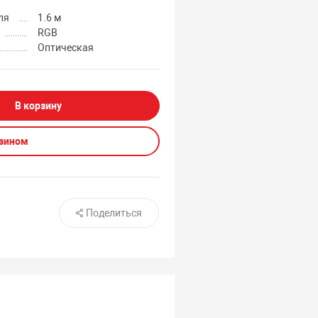
ля
1.6 м
RGB
Оптическая
В корзину
азином
Поделиться