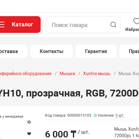
Каталог
Поиск
Избра
оставка
Контакты
Гарантия
Пра
иферийное оборудование
Мышки
Xunfox мышь
Мышь Xunf
10, прозрачная, RGB, 7200Dp
Код товара: 00000013103
Наличие:
3 шт.
те у менеджера
Мышь Xunfo
6 000 ₸
/ шт.
7200Dpi, 1.6