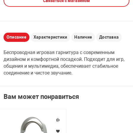
Связаться с магазином
НТЫ
PCI АДАПТЕРЫ
CD-DVD ДИСКИ
USB АДАПТЕР
ЛЯ ДОМА
ЛЕНТА ДЛЯ ЧЕ
USB ХАБЫ
Описание
Характеристики
Наличие
Доставка
ОВАЯ ТЕХНИКА
Беспроводная игровая гарнитура с современным
CARD RIDER
дизайном и комфортной посадкой. Подходит для игр,
ОМ
общения и мультимедиа, обеспечивает стабильное
НАБОР ДЛЯ СТ
соединение и чистое звучание.
Вам может понравиться