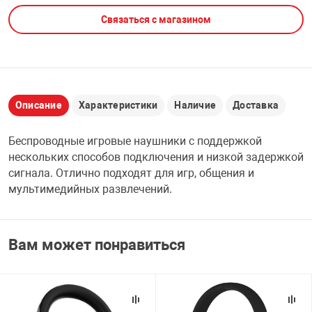
Связаться с магазином
НТЫ
PCI АДАПТЕРЫ
CD-DVD ДИСКИ
USB АДАПТЕР
ЛЯ ДОМА
ЛЕНТА ДЛЯ ЧЕ
USB ХАБЫ
Описание
Характеристики
Наличие
Доставка
ОВАЯ ТЕХНИКА
CARD RIDER
Беспроводные игровые наушники с поддержкой
ОМ
нескольких способов подключения и низкой задержкой
НАБОР ДЛЯ СТ
сигнала. Отлично подходят для игр, общения и
мультимедийных развлечений.
Вам может понравиться