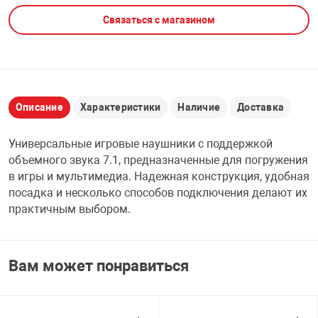
Связаться с магазином
НТЫ
PCI АДАПТЕРЫ
CD-DVD ДИСКИ
USB АДАПТЕР
ЛЯ ДОМА
ЛЕНТА ДЛЯ ЧЕ
USB ХАБЫ
Описание
Характеристики
Наличие
Доставка
ОВАЯ ТЕХНИКА
CARD RIDER
Универсальные игровые наушники с поддержкой
ОМ
объемного звука 7.1, предназначенные для погружения
НАБОР ДЛЯ СТ
в игры и мультимедиа. Надежная конструкция, удобная
посадка и несколько способов подключения делают их
практичным выбором.
Вам может понравиться