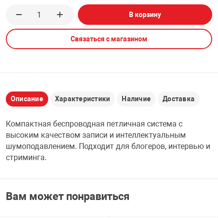
В корзину
НТЫ
PCI АДАПТЕРЫ
CD-DVD ДИСКИ
USB АДАПТЕР
Связаться с магазином
ЛЯ ДОМА
ЛЕНТА ДЛЯ ЧЕ
USB ХАБЫ
ОВАЯ ТЕХНИКА
CARD RIDER
Описание
Характеристики
Наличие
Доставка
ОМ
НАБОР ДЛЯ СТ
Компактная беспроводная петличная система с
высоким качеством записи и интеллектуальным
шумоподавлением. Подходит для блогеров, интервью и
стриминга.
Вам может понравиться