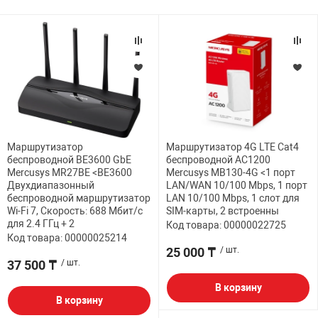
Маршрутизатор
Маршрутизатор 4G LTE Cat4
беспроводной BE3600 GbE
беспроводной AC1200
Mercusys MR27BE <BE3600
Mercusys MB130-4G <1 порт
Двухдиапазонный
LAN/WAN 10/100 Mbps, 1 порт
беспроводной маршрутизатор
LAN 10/100 Mbps, 1 слот для
Wi-Fi 7, Скорость: 688 Мбит/с
SIM-карты, 2 встроенны
для 2.4 ГГц + 2
Код товара: 00000022725
Код товара: 00000025214
25 000 ₸
/ шт.
37 500 ₸
/ шт.
В корзину
В корзину