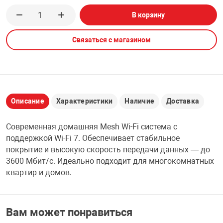
В корзину
НТЫ
PCI АДАПТЕРЫ
CD-DVD ДИСКИ
USB АДАПТЕР
Связаться с магазином
ЛЯ ДОМА
ЛЕНТА ДЛЯ ЧЕ
USB ХАБЫ
ОВАЯ ТЕХНИКА
CARD RIDER
Описание
Характеристики
Наличие
Доставка
ОМ
НАБОР ДЛЯ СТ
Современная домашняя Mesh Wi-Fi система с
поддержкой Wi-Fi 7. Обеспечивает стабильное
покрытие и высокую скорость передачи данных — до
3600 Мбит/с. Идеально подходит для многокомнатных
квартир и домов.
Вам может понравиться