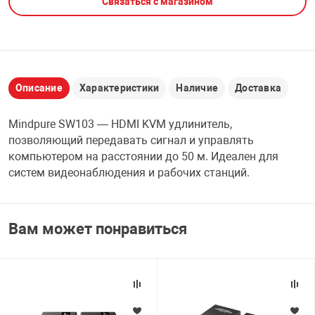
Связаться с магазином
НТЫ
PCI АДАПТЕРЫ
CD-DVD ДИСКИ
USB АДАПТЕР
ЛЯ ДОМА
ЛЕНТА ДЛЯ ЧЕ
USB ХАБЫ
Описание
Характеристики
Наличие
Доставка
ОВАЯ ТЕХНИКА
Mindpure SW103 — HDMI KVM удлинитель,
CARD RIDER
позволяющий передавать сигнал и управлять
ОМ
компьютером на расстоянии до 50 м. Идеален для
НАБОР ДЛЯ СТ
систем видеонаблюдения и рабочих станций.
Вам может понравиться