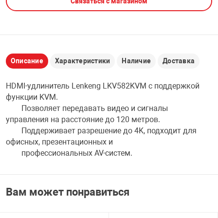
Связаться с магазином
НТЫ
PCI АДАПТЕРЫ
CD-DVD ДИСКИ
USB АДАПТЕР
ЛЯ ДОМА
ЛЕНТА ДЛЯ ЧЕ
USB ХАБЫ
Описание
Характеристики
Наличие
Доставка
ОВАЯ ТЕХНИКА
HDMI-удлинитель Lenkeng LKV582KVM с поддержкой
CARD RIDER
функции KVM.
ОМ
Позволяет передавать видео и сигналы
НАБОР ДЛЯ СТ
управления на расстояние до 120 метров.
Поддерживает разрешение до 4K, подходит для
офисных, презентационных и
профессиональных AV-систем.
Вам может понравиться