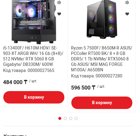
i5-13400F/ H610M-HDV/ SE-
Ryzen 5 7500F/ B650M-R ASUS/
903-XT ARGB WH/ 16 Gb (8+8)/
PCColler RT500 BK/ 8 + 8 GB
512 NVMe/ RTX 5060 8 GB
DDR5/ 1 Tb NVMe/ RTX5060 8
Gigabyte/ DB330M/ 600W
Gb ASUS/ MSI MAG FORGE
M100A/ A650BN
Код товара: 00000027565
Код товара: 00000027280
484 000 ₸
/ шт.
596 500 ₸
/ шт.
В корзину
В корзину