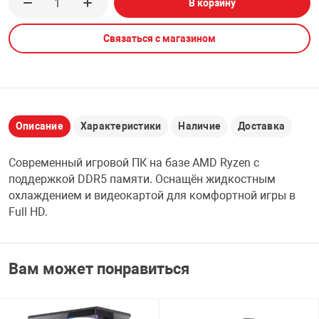
В корзину
НТЫ
PCI АДАПТЕРЫ
CD-DVD ДИСКИ
USB АДАПТЕР
Связаться с магазином
ЛЯ ДОМА
ЛЕНТА ДЛЯ ЧЕ
USB ХАБЫ
ОВАЯ ТЕХНИКА
CARD RIDER
Описание
Характеристики
Наличие
Доставка
ОМ
Современный игровой ПК на базе AMD Ryzen с
НАБОР ДЛЯ СТ
поддержкой DDR5 памяти. Оснащён жидкостным
охлаждением и видеокартой для комфортной игры в
Full HD.
Вам может понравиться