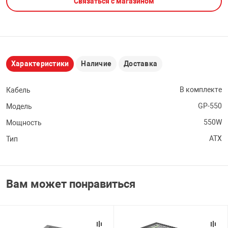
Связаться с магазином
НТЫ
PCI АДАПТЕРЫ
CD-DVD ДИСКИ
USB АДАПТЕР
ЛЯ ДОМА
ЛЕНТА ДЛЯ ЧЕ
USB ХАБЫ
Характеристики
Наличие
Доставка
ОВАЯ ТЕХНИКА
CARD RIDER
В комплекте
Кабель
GP-550
Модель
ОМ
НАБОР ДЛЯ СТ
550W
Мощность
ATX
Тип
Вам может понравиться