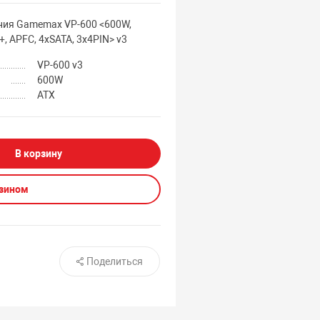
ния Gamemax VP-600 <600W,
, APFC, 4xSATA, 3x4PIN> v3
VP-600 v3
600W
ATX
В корзину
азином
Поделиться