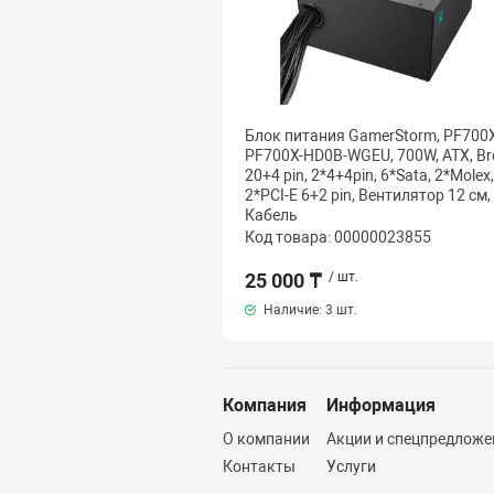
Блок питания GamerStorm, PF700X
PF700X-HD0B-WGEU, 700W, ATX, Br
20+4 pin, 2*4+4pin, 6*Sata, 2*Molex,
2*PCI-E 6+2 pin, Вентилятор 12 см,
Кабель
Код товара: 00000023855
25 000 ₸
/ шт.
Наличие:
3 шт.
Компания
Информация
О компании
Акции и спецпредложе
Контакты
Услуги