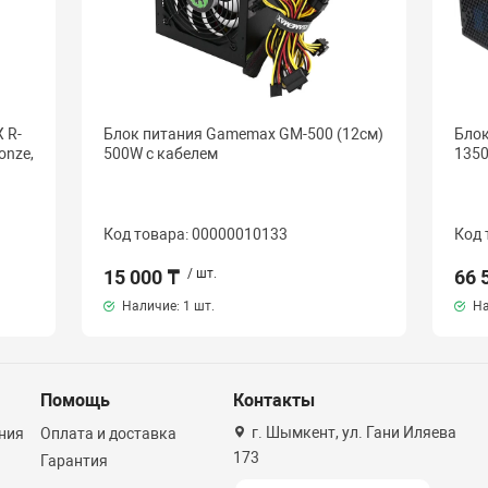
 R-
Блок питания Gamemax GM-500 (12см)
Бло
onze,
500W с кабелем
1350
Код товара: 00000010133
Код 
15 000 ₸
/ шт.
66 
Наличие:
1 шт.
На
Помощь
Контакты
г. Шымкент, ул. Гани Иляева
ния
Оплата и доставка
173
Гарантия