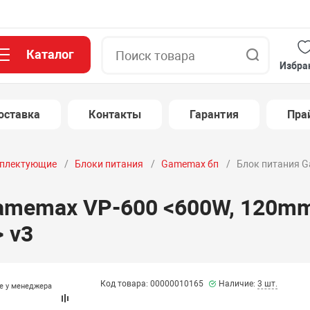
Каталог
Поиск
Избра
оставка
Контакты
Гарантия
Пра
плектующие
Блоки питания
Gamemax бп
Блок питания G
amemax VP-600 <600W, 120mm,
 v3
Код товара: 00000010165
Наличие:
3 шт.
те у менеджера