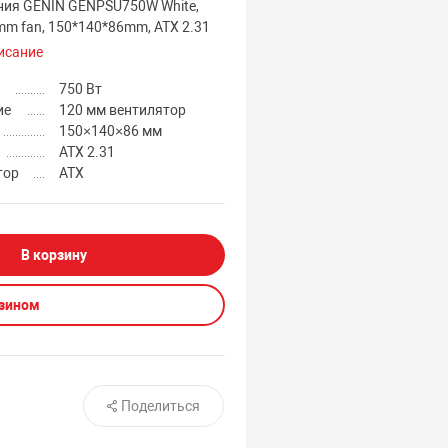
ния GENIN GENPSU750W White,
mm fan, 150*140*86mm, ATX 2.31
исание
750 Вт
ие
120 мм вентилятор
150×140×86 мм
ATX 2.31
тор
ATX
В корзину
азином
Поделиться