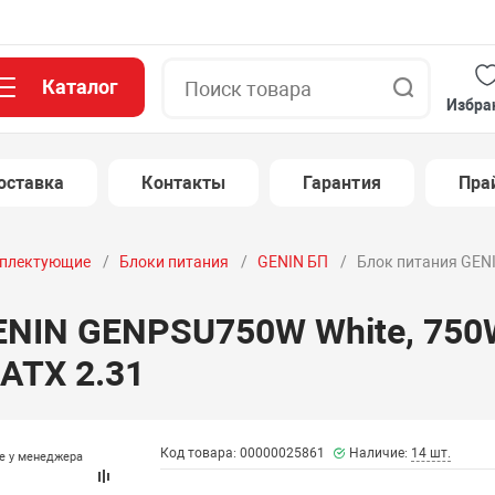
Каталог
Поиск
Избра
оставка
Контакты
Гарантия
Пра
плектующие
Блоки питания
GENIN БП
Блок питания GEN
ENIN GENPSU750W White, 750W
ATX 2.31
Код товара: 00000025861
Наличие:
14 шт.
те у менеджера