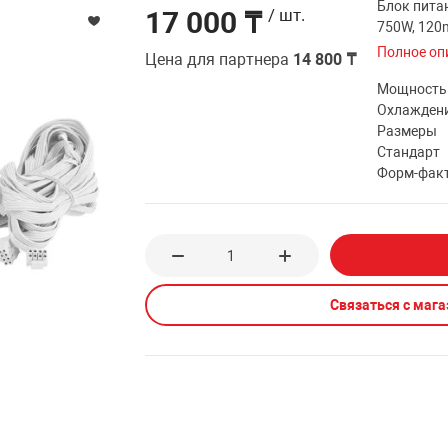
Блок пита
17 000 ₸
/ шт.
750W, 120
Полное оп
Цена для партнера
14 800 ₸
Мощность
Охлажден
Размеры
Стандарт
Форм-фак
Связаться с маг