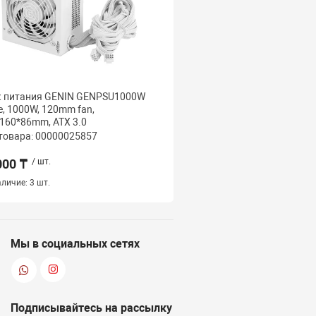
к питания GENIN GENPSU1000W
Блок питания GENIN G
e, 1000W, 120mm fan,
Black, 750W, 120mm fan,
160*86mm, ATX 3.0
150*140*86mm, ATX 2.3
товара: 00000025857
Код товара: 000000257
000 ₸
/ шт.
16 000 ₸
/ шт.
личие:
3 шт.
Наличие:
11 шт.
Мы в социальных сетях
Подписывайтесь на рассылку