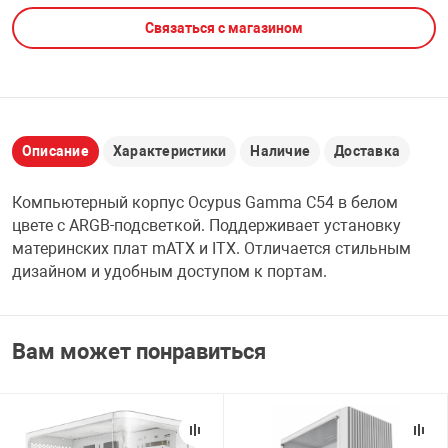
Связаться с магазином
НТЫ
PCI АДАПТЕРЫ
CD-DVD ДИСКИ
USB АДАПТЕР
ЛЯ ДОМА
ЛЕНТА ДЛЯ ЧЕ
USB ХАБЫ
Описание
Характеристики
Наличие
Доставка
ОВАЯ ТЕХНИКА
CARD RIDER
Компьютерный корпус Ocypus Gamma C54 в белом
ОМ
цвете с ARGB-подсветкой. Поддерживает установку
НАБОР ДЛЯ СТ
материнских плат mATX и ITX. Отличается стильным
дизайном и удобным доступом к портам.
Вам может понравиться