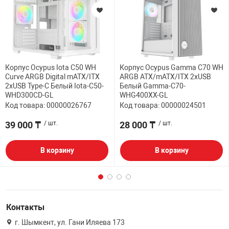
Корпус Ocypus Iota C50 WH
Корпус Ocypus Gamma C70 WH
Curve ARGB Digital mATX/ITX
ARGB ATX/mATX/ITX 2xUSB
2xUSB Type-C Белый Iota-C50-
Белый Gamma-C70-
WHD300CD-GL
WHG400XX-GL
Код товара: 00000026767
Код товара: 00000024501
39 000 ₸
/ шт.
28 000 ₸
/ шт.
В корзину
В корзину
Контакты
г. Шымкент, ул. Гани Иляева 173