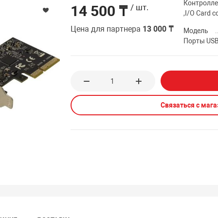
Контроллер
14 500 ₸
/ шт.
,I/O Card c
Цена для партнера
13 000 ₸
Модель
Порты US
Связаться с маг