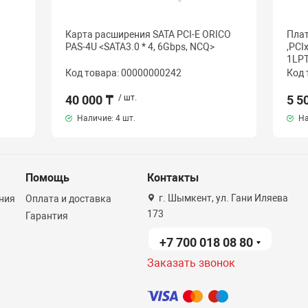
Карта расширения SATA PCI-E ORICO
Плат
PAS-4U <SATA3.0 * 4, 6Gbps, NCQ>
,PCI
1LPT
Код товара: 00000000242
Код 
40 000 ₸
/ шт.
5 5
Наличие:
4 шт.
На
Помощь
Контакты
г. Шымкент, ул. Гани Иляева
ния
Оплата и доставка
173
Гарантия
+7 700 018 08 80
Заказать звонок