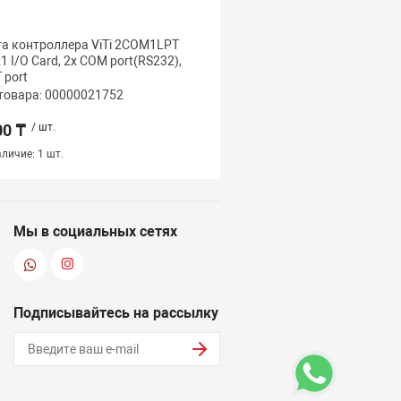
а контроллера ViTi 2COM1LPT
Контроллер PCI-E 3.0 -> 
x1 I/O Card, 2x COM port(RS232),
Type-C ,I/O Card converte
 port
EXE-313
товара: 00000021752
Код товара: 000000002
00 ₸
/ шт.
10 000 ₸
/ шт.
личие:
1 шт.
Наличие:
1 шт.
Мы в социальных сетях
Подписывайтесь на рассылку