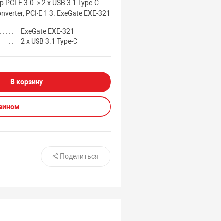
 PCI-E 3.0 -> 2 x USB 3.1 Type-C
onverter, PCI-E 1 3. ExeGate EXE-321
ExeGate EXE-321
B
2 x USB 3.1 Type-C
В корзину
азином
Поделиться