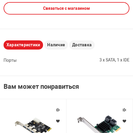
Связаться с магазином
НТЫ
PCI АДАПТЕРЫ
CD-DVD ДИСКИ
USB АДАПТЕР
ЛЯ ДОМА
ЛЕНТА ДЛЯ ЧЕ
USB ХАБЫ
Характеристики
Наличие
Доставка
ОВАЯ ТЕХНИКА
CARD RIDER
3 x SATA, 1 x IDE
Порты
ОМ
НАБОР ДЛЯ СТ
Вам может понравиться