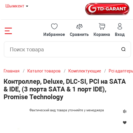
Шымкент
Назад
Назад
Назад
Назад
Назад
Назад
Назад
Назад
Назад
Назад
Назад
Назад
Назад
Назад
Назад
Избранное
Сравнить
Корзина
Вход
08 80
НОУТБУКИ И 
ГОТОВЫЕ РЕШ
КОМПЛЕКТУЮ
ПЕРИФЕРИЙНО
МОНИТОРЫ
ОРГТЕХНИКА И
СЕТЕВОЕ ОБОР
КЛИМАТИЧЕСК
ТВ И ВИДЕОТЕ
СЕРВЕРНОЕ ОБ
АВТОТОВАРЫ
ИГРУШКИ
ТОВАРЫ ДЛЯ 
МЕЛКОБЫТОВА
УМНЫЙ ДОМ
 И МОНОБЛОКИ
НОУТБУКИ
TDGarant-ИГРО
МАТЕРИНСКИЕ
КЛАВИАТУРЫ
Мониторы с диа
ПРИНТЕРЫ
МОДЕМЫ
КОНДИЦИОНЕ
ПРОЕКТОРЫ
СЕРВЕРЫ И К
ИНВЕРТОРЫ
АКСЕССУАРЫ 
КОМПЬЮТЕРНЫ
КОФЕМАШИН
КАМЕРЫ КОМН
20 12
до 22" дюймов
СТУЛЬЯ
Главная
Каталог товаров
Комплектующие
Pci адаптер
РЕШЕНИЯ
МОНОБЛОКИ
TDGarant-ИГРО
ВИДЕОКАРТЫ
МЫШКИ
ШРЕДЕРЫ
БЕСПРОВОДНЫ
МАСЛЯНЫЕ ОБ
ИНТЕРАКТИВН
СЕРВЕРНЫЕ Ш
FM - МОДУЛЯТ
16 57
Мониторы с диа
МАРШРУТИЗА
РОЗЕТКИ
Контроллер, Deluxe, DLC-SI, PCI на SATA
дюйма
& IDE, (3 порта SATA & 1 порт IDE),
ТУЮЩИЕ
МИНИ ПК
TDGarant-ИГР
ПРОЦЕССОРЫ
ИГРОВЫЕ КОН
ЛАМИНАТОРЫ
ЭКРАНЫ ДЛЯ П
ВЕНТИЛЯТОРН
Promise Technology
БЕСПРОВОДНЫ
Мониторы с диа
И МОСТЫ
ЙНОЕ ОБОРУДОВАНИЕ
ОХЛАЖДАЮЩИ
TDGarant-ИГР
ОПЕРАТИВНАЯ
КОЛОНКИ
СЧЕТЧИКИ БА
СПЛИТТЕРЫ И 
ПАТЧ ПАНЕЛЬ
29" дюймов
Фактический вид товара уточняйте у менеджера
ХАБЫ, СВИЧИ
Ы
СУМКИ И ЧЕХ
TDGarant-ОФИ
ЖЕСТКИЕ ДИС
UPS / СТАБИЛИ
СКАНЕРЫ ШТР
ШТАТИВЫ
ПОЛКА ВЫДВИ
Мониторы с диа