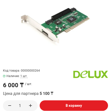
ФИЛЬТР
32" дюймов
МЕДИАКОНВЕР
КА И РАСХОДНИКИ
СИСТЕМЫ ОХЛ
ДЕНЕЖНЫЕ Я
РАЗВЕТВИТЕЛ
ПОЛКА ДЛЯ М
ВЕБ КАМЕРЫ
Мониторы с диа
АНТЕННЫ И К
38.5" дюймов
БОРУДОВАНИЕ
КОРПУСА
СТАЦИОНАРНЫ
ПРИНАДЛЕЖНО
ПОЛКА СТАЦИ
КОВРИКИ
ИНТЕРАКТИВН
СЕТЕВЫЕ КАРТ
Кронштейны дл
ЕСКАЯ ТЕХНИКА
БЛОКИ ПИТАН
КАРТРИДЖИ И
Проекторов
ФЛЕШ КАРТЫ
EXTENDER УДЛ
ПАТЧ КОРД
ВИТОЙ ПАРЕ
ОТЕХНИКА
CD ПРИВОДЫ
КАЛЬКУЛЯТОР
ТВ ТЮНЕРЫ И 
КОННЕКТОРА
Код товара: 00000000264
 ОБОРУДОВАНИЕ
ЗВУКОВЫЕ ПЛ
ТЕРМОПАСТЫ
Наличие:
1 шт.
НАУШНИКИ И 
PoE АДАПТЕРЫ
6 000 ₸
/ шт.
РЫ
МАТРИЦЫ ДЛЯ
ЧИСТЯЩИЕ СР
РАЗВЕТВИТЕЛ
КАБЕЛИ
Цена для партнера
5 100 ₸
ПРОГРАММНОЕ
БАТАРЕЙКИ И
ОПТОВОЛОКНО
В корзину
ПЕРЕХОДНИКИ
КОМПЛЕКТУЮ