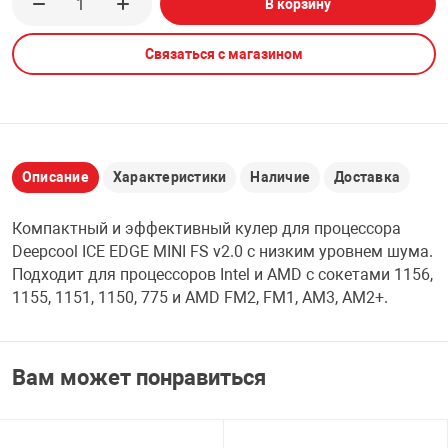
В корзину
НТЫ
PCI АДАПТЕРЫ
CD-DVD ДИСКИ
USB АДАПТЕР
Связаться с магазином
ЛЯ ДОМА
ЛЕНТА ДЛЯ ЧЕ
USB ХАБЫ
ОВАЯ ТЕХНИКА
CARD RIDER
Описание
Характеристики
Наличие
Доставка
ОМ
Компактный и эффективный кулер для процессора
НАБОР ДЛЯ СТ
Deepcool ICE EDGE MINI FS v2.0 с низким уровнем шума.
Подходит для процессоров Intel и AMD с сокетами 1156,
1155, 1151, 1150, 775 и AMD FM2, FM1, AM3, AM2+.
Вам может понравиться