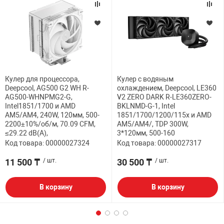
Кулер для процессора,
Кулер с водяным
Deepcool, AG500 G2 WH R-
охлаждением, Deepcool, LE360
AG500-WHNPMG2-G,
V2 ZERO DARK R-LE360ZERO-
Intel1851/1700 и AMD
BKLNMD-G-1, Intel
AM5/AM4, 240W, 120мм, 500-
1851/1700/1200/115х и AMD
2200±10%/об/м, 70.09 CFM,
AM5/AM4/, TDP 300W,
≤29.22 dB(A),
3*120мм, 500-160
Код товара: 00000027324
Код товара: 00000027317
11 500 ₸
/ шт.
30 500 ₸
/ шт.
В корзину
В корзину