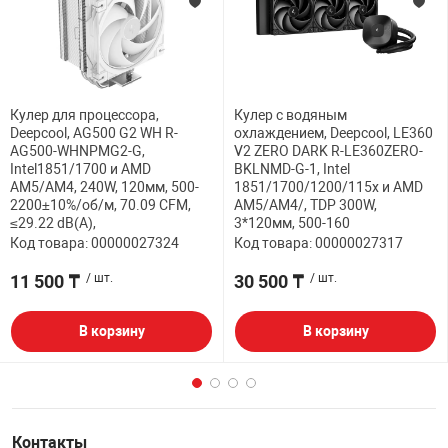
Кулер для процессора,
Кулер с водяным
Deepcool, AG500 G2 WH R-
охлаждением, Deepcool, LE360
AG500-WHNPMG2-G,
V2 ZERO DARK R-LE360ZERO-
Intel1851/1700 и AMD
BKLNMD-G-1, Intel
AM5/AM4, 240W, 120мм, 500-
1851/1700/1200/115х и AMD
2200±10%/об/м, 70.09 CFM,
AM5/AM4/, TDP 300W,
≤29.22 dB(A),
3*120мм, 500-160
Код товара: 00000027324
Код товара: 00000027317
11 500 ₸
/ шт.
30 500 ₸
/ шт.
В корзину
В корзину
Контакты