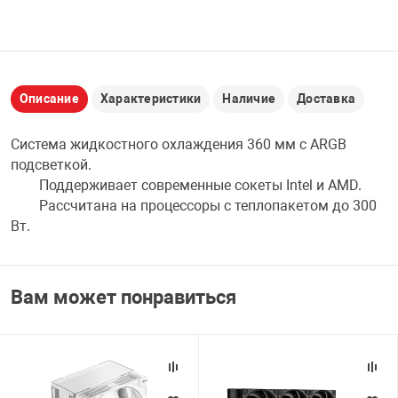
НТЫ
PCI АДАПТЕРЫ
CD-DVD ДИСКИ
USB АДАПТЕР
ЛЯ ДОМА
ЛЕНТА ДЛЯ ЧЕ
Описание
Характеристики
Наличие
Доставка
USB ХАБЫ
ОВАЯ ТЕХНИКА
Система жидкостного охлаждения 360 мм с ARGB
CARD RIDER
подсветкой.
Поддерживает современные сокеты Intel и AMD.
ОМ
Рассчитана на процессоры с теплопакетом до 300
НАБОР ДЛЯ СТ
Вт.
Вам может понравиться