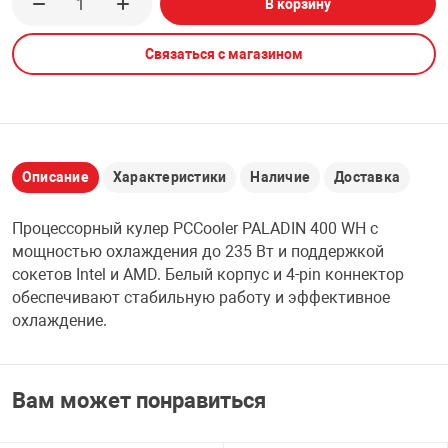
В корзину
НТЫ
PCI АДАПТЕРЫ
CD-DVD ДИСКИ
USB АДАПТЕР
Связаться с магазином
ЛЯ ДОМА
ЛЕНТА ДЛЯ ЧЕ
USB ХАБЫ
ОВАЯ ТЕХНИКА
CARD RIDER
Описание
Характеристики
Наличие
Доставка
ОМ
Процессорный кулер PCCooler PALADIN 400 WH с
НАБОР ДЛЯ СТ
мощностью охлаждения до 235 Вт и поддержкой
сокетов Intel и AMD. Белый корпус и 4-pin коннектор
обеспечивают стабильную работу и эффективное
охлаждение.
Вам может понравиться