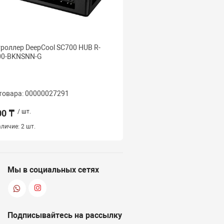
роллер DeepCool SC700 HUB R-
Вентилятор для корпуса
00-BKNSNN-G
W-12 ARGB, 12 см, 3 pin 
PWM, REVERSE, White
товара: 00000027291
Код товара: 000000243
00 ₸
/ шт.
2 000 ₸
/ шт.
личие:
2 шт.
Наличие:
52 шт.
Мы в социальных сетях
Подписывайтесь на рассылку