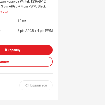
для корпуса Wintek 1236-B-12
 3 pin ARGB + 4 pin PWM, Black
сание
12 см
ия
3 pin ARGB + 4 pin PWM
В корзину
азином
Поделиться