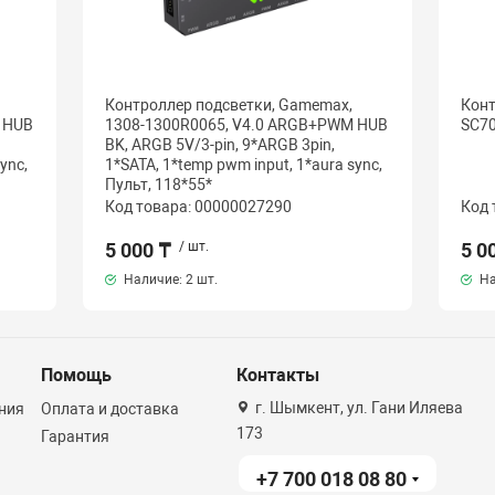
Контроллер подсветки, Gamemax,
Конт
 HUB
1308-1300R0065, V4.0 ARGB+PWM HUB
SC7
BK, ARGB 5V/3-pin, 9*ARGB 3pin,
ync,
1*SATA, 1*temp pwm input, 1*aura sync,
Пульт, 118*55*
Код товара: 00000027290
Код 
5 000 ₸
/ шт.
5 0
Наличие:
2 шт.
На
Помощь
Контакты
г. Шымкент, ул. Гани Иляева
ния
Оплата и доставка
173
Гарантия
+7 700 018 08 80