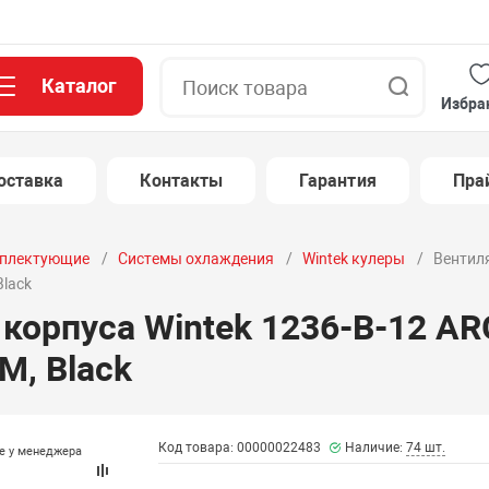
Каталог
Поиск
Избра
оставка
Контакты
Гарантия
Пра
плектующие
Системы охлаждения
Wintek кулеры
Вентиля
Black
корпуса Wintek 1236-B-12 ARG
M, Black
Код товара: 00000022483
Наличие:
74 шт.
те у менеджера