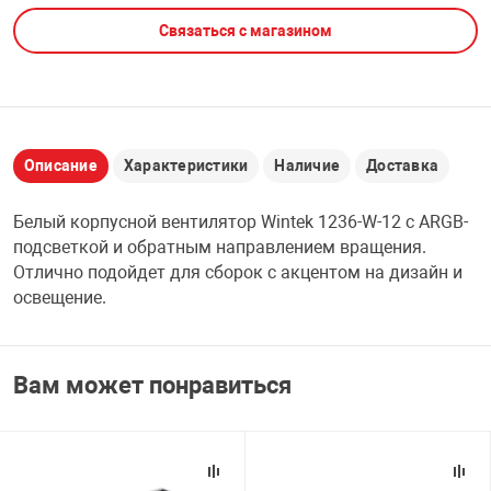
Связаться с магазином
НТЫ
PCI АДАПТЕРЫ
CD-DVD ДИСКИ
USB АДАПТЕР
ЛЯ ДОМА
ЛЕНТА ДЛЯ ЧЕ
USB ХАБЫ
Описание
Характеристики
Наличие
Доставка
ОВАЯ ТЕХНИКА
CARD RIDER
Белый корпусной вентилятор Wintek 1236-W-12 с ARGB-
ОМ
подсветкой и обратным направлением вращения.
НАБОР ДЛЯ СТ
Отлично подойдет для сборок с акцентом на дизайн и
освещение.
Вам может понравиться