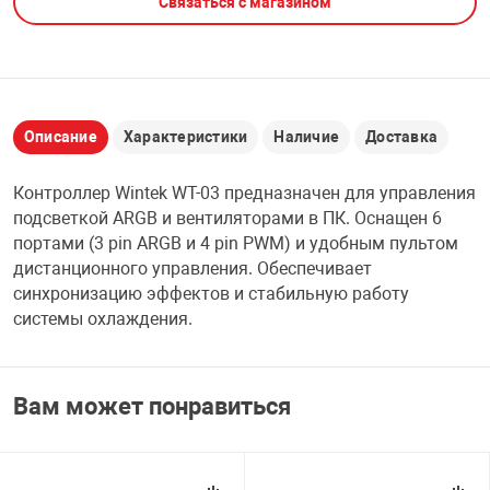
Связаться с магазином
НТЫ
PCI АДАПТЕРЫ
CD-DVD ДИСКИ
USB АДАПТЕР
ЛЯ ДОМА
ЛЕНТА ДЛЯ ЧЕ
USB ХАБЫ
Описание
Характеристики
Наличие
Доставка
ОВАЯ ТЕХНИКА
Контроллер Wintek WT-03 предназначен для управления
CARD RIDER
подсветкой ARGB и вентиляторами в ПК. Оснащен 6
ОМ
портами (3 pin ARGB и 4 pin PWM) и удобным пультом
НАБОР ДЛЯ СТ
дистанционного управления. Обеспечивает
синхронизацию эффектов и стабильную работу
системы охлаждения.
Вам может понравиться