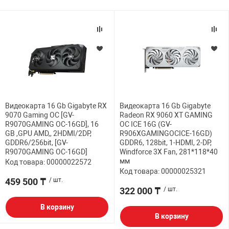
Видеокарта 16 Gb Gigabyte RX
Видеокарта 16 Gb Gigabyte
9070 Gaming OC [GV-
Radeon RX 9060 XT GAMING
R9070GAMING OC-16GD], 16
OC ICE 16G (GV-
GB ,GPU AMD,, 2HDMI/2DP,
R906XGAMINGOCICE-16GD)
GDDR6/256bit, [GV-
GDDR6, 128bit, 1-HDMI, 2-DP,
R9070GAMING OC-16GD]
Windforce 3X Fan, 281*118*40
мм
Код товара: 00000022572
Код товара: 00000025321
459 500 ₸
/ шт.
322 000 ₸
/ шт.
В корзину
В корзину