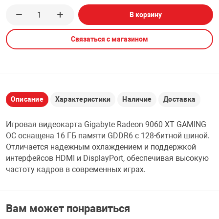
В корзину
НТЫ
PCI АДАПТЕРЫ
CD-DVD ДИСКИ
USB АДАПТЕР
Связаться с магазином
ЛЯ ДОМА
ЛЕНТА ДЛЯ ЧЕ
USB ХАБЫ
ОВАЯ ТЕХНИКА
CARD RIDER
Описание
Характеристики
Наличие
Доставка
ОМ
НАБОР ДЛЯ СТ
Игровая видеокарта Gigabyte Radeon 9060 XT GAMING
OC оснащена 16 ГБ памяти GDDR6 с 128-битной шиной.
Отличается надежным охлаждением и поддержкой
интерфейсов HDMI и DisplayPort, обеспечивая высокую
частоту кадров в современных играх.
Вам может понравиться