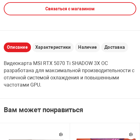
Связаться с магазином
НТЫ
PCI АДАПТЕРЫ
CD-DVD ДИСКИ
USB АДАПТЕР
ЛЯ ДОМА
ЛЕНТА ДЛЯ ЧЕ
USB ХАБЫ
Описание
Характеристики
Наличие
Доставка
ОВАЯ ТЕХНИКА
CARD RIDER
Видеокарта MSI RTX 5070 Ti SHADOW 3X OC
ОМ
разработана для максимальной производительности с
НАБОР ДЛЯ СТ
отличной системой охлаждения и повышенными
частотами GPU.
Вам может понравиться