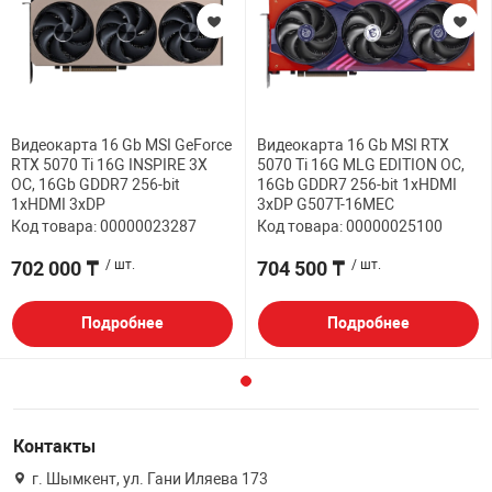
Видеокарта 16 Gb MSI GeForce
Видеокарта 16 Gb MSI RTX
RTX 5070 Ti 16G INSPIRE 3X
5070 Ti 16G MLG EDITION OC,
OC, 16Gb GDDR7 256-bit
16Gb GDDR7 256-bit 1xHDMI
1xHDMI 3xDP
3xDP G507T-16MEC
Код товара: 00000023287
Код товара: 00000025100
702 000 ₸
/ шт.
704 500 ₸
/ шт.
Подробнее
Подробнее
Контакты
г. Шымкент, ул. Гани Иляева 173