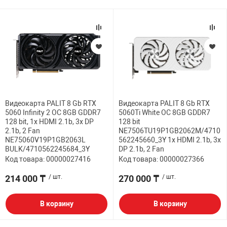
Видеокарта PALIT 8 Gb RTX
Видеокарта PALIT 8 Gb RTX
5060 Infinity 2 OC 8GB GDDR7
5060Ti White OC 8GB GDDR7
128 bit, 1x HDMI 2.1b, 3x DP
128 bit
2.1b, 2 Fan
NE7506TU19P1GB2062M/4710
NE75060V19P1GB2063L
562245660_3Y 1x HDMI 2.1b, 3x
BULK/4710562245684_3Y
DP 2.1b, 2 Fan
Код товара: 00000027416
Код товара: 00000027366
214 000 ₸
/ шт.
270 000 ₸
/ шт.
В корзину
В корзину