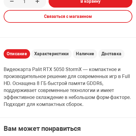
В корзину
НТЫ
PCI АДАПТЕРЫ
CD-DVD ДИСКИ
USB АДАПТЕР
Связаться с магазином
ЛЯ ДОМА
ЛЕНТА ДЛЯ ЧЕ
USB ХАБЫ
ОВАЯ ТЕХНИКА
CARD RIDER
Описание
Характеристики
Наличие
Доставка
ОМ
Видеокарта Palit RTX 5050 StormX — компактное и
НАБОР ДЛЯ СТ
производительное решение для современных игр в Full
HD. Оснащена 8 ГБ быстрой памяти GDDR6,
поддерживает современные технологии и имеет
эффективное охлаждение в небольшом форм-факторе.
Подходит для компактных сборок.
Вам может понравиться