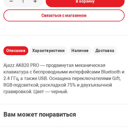
В корзину
НТЫ
PCI АДАПТЕРЫ
CD-DVD ДИСКИ
USB АДАПТЕР
Связаться с магазином
ЛЯ ДОМА
ЛЕНТА ДЛЯ ЧЕ
USB ХАБЫ
ОВАЯ ТЕХНИКА
CARD RIDER
Описание
Характеристики
Наличие
Доставка
ОМ
Ajazz AK820 PRO — продвинутая механическая
НАБОР ДЛЯ СТ
клавиатура с беспроводными интерфейсами Bluetooth и
2.4 ГГц, а также USB. Оснащена переключателями Gift,
RGB-подсветкой, раскладкой 75% и двухъязычной
гравировкой. Цвет — черный.
Вам может понравиться