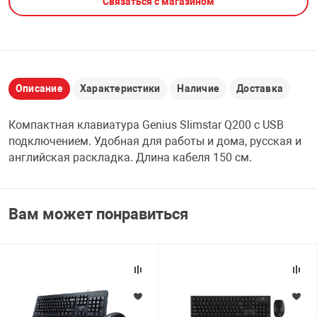
Связаться с магазином
НТЫ
PCI АДАПТЕРЫ
CD-DVD ДИСКИ
USB АДАПТЕР
ЛЯ ДОМА
ЛЕНТА ДЛЯ ЧЕ
USB ХАБЫ
Описание
Характеристики
Наличие
Доставка
ОВАЯ ТЕХНИКА
Компактная клавиатура Genius Slimstar Q200 с USB
CARD RIDER
подключением. Удобная для работы и дома, русская и
ОМ
английская раскладка. Длина кабеля 150 см.
НАБОР ДЛЯ СТ
Вам может понравиться