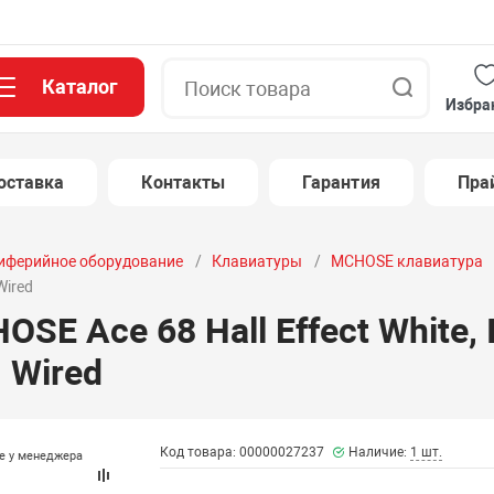
Каталог
Поиск
Избра
оставка
Контакты
Гарантия
Пра
иферийное оборудование
Клавиатуры
MCHOSE клавиатура
Wired
SE Ace 68 Hall Effect White, I
, Wired
Код товара: 00000027237
Наличие:
1 шт.
те у менеджера