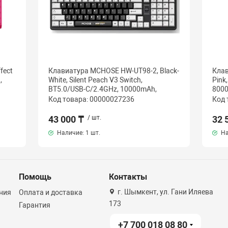
fect
Клавиатура MCHOSE HW-UT98-2, Black-
Клав
,
White, Silent Peach V3 Switch,
Pink
BT5.0/USB-C/2.4GHz, 10000mAh,
8000
Код товара: 00000027236
Код 
43 000 ₸
/ шт.
32 
Наличие:
1 шт.
На
Помощь
Контакты
г. Шымкент, ул. Гани Иляева
ния
Оплата и доставка
173
Гарантия
+7 700 018 08 80