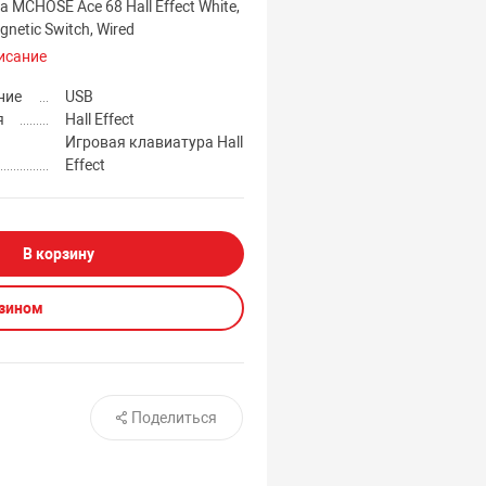
 MCHOSE Ace 68 Hall Effect White,
gnetic Switch, Wired
исание
ние
USB
я
Hall Effect
Игровая клавиатура Hall
Effect
В корзину
азином
Поделиться