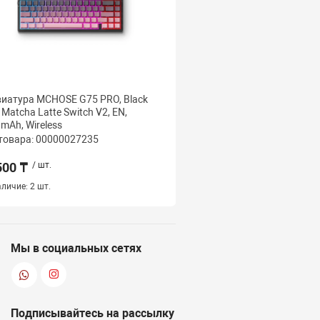
иатура MCHOSE G75 PRO, Black
Клавиатура MCHOSE G75
, Matcha Latte Switch V2, EN,
Snow, Matcha Latte Switc
mAh, Wireless
EN, 8000mAh, Wireless
товара: 00000027235
Код товара: 000000257
500 ₸
/ шт.
31 000 ₸
/ шт.
личие:
2 шт.
Наличие:
1 шт.
Мы в социальных сетях
Подписывайтесь на рассылку