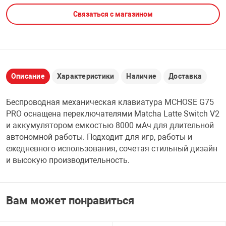
Связаться с магазином
НТЫ
PCI АДАПТЕРЫ
CD-DVD ДИСКИ
USB АДАПТЕР
ЛЯ ДОМА
ЛЕНТА ДЛЯ ЧЕ
USB ХАБЫ
Описание
Характеристики
Наличие
Доставка
ОВАЯ ТЕХНИКА
CARD RIDER
Беспроводная механическая клавиатура MCHOSE G75
ОМ
PRO оснащена переключателями Matcha Latte Switch V2
НАБОР ДЛЯ СТ
и аккумулятором емкостью 8000 мАч для длительной
автономной работы. Подходит для игр, работы и
ежедневного использования, сочетая стильный дизайн
и высокую производительность.
Вам может понравиться