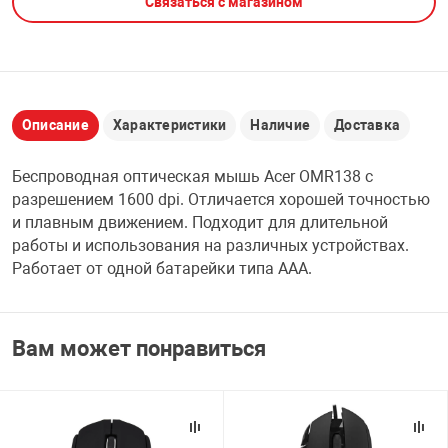
Связаться с магазином
НТЫ
PCI АДАПТЕРЫ
CD-DVD ДИСКИ
USB АДАПТЕР
ЛЯ ДОМА
ЛЕНТА ДЛЯ ЧЕ
USB ХАБЫ
Описание
Характеристики
Наличие
Доставка
ОВАЯ ТЕХНИКА
Беспроводная оптическая мышь Acer OMR138 с
CARD RIDER
разрешением 1600 dpi. Отличается хорошей точностью
ОМ
и плавным движением. Подходит для длительной
НАБОР ДЛЯ СТ
работы и использования на различных устройствах.
Работает от одной батарейки типа AAA.
Вам может понравиться