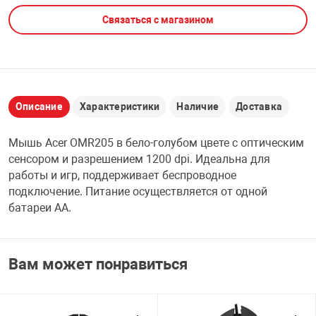
Связаться с магазином
НТЫ
PCI АДАПТЕРЫ
CD-DVD ДИСКИ
USB АДАПТЕР
ЛЯ ДОМА
ЛЕНТА ДЛЯ ЧЕ
USB ХАБЫ
Описание
Характеристики
Наличие
Доставка
ОВАЯ ТЕХНИКА
CARD RIDER
Мышь Acer OMR205 в бело-голубом цвете с оптическим
ОМ
сенсором и разрешением 1200 dpi. Идеальна для
НАБОР ДЛЯ СТ
работы и игр, поддерживает беспроводное
подключение. Питание осуществляется от одной
батареи AA.
Вам может понравиться