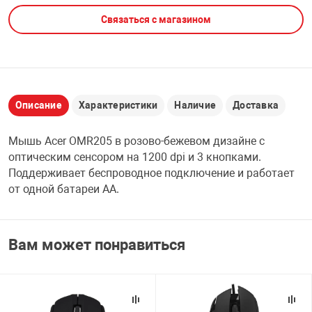
Связаться с магазином
НТЫ
PCI АДАПТЕРЫ
CD-DVD ДИСКИ
USB АДАПТЕР
ЛЯ ДОМА
ЛЕНТА ДЛЯ ЧЕ
USB ХАБЫ
Описание
Характеристики
Наличие
Доставка
ОВАЯ ТЕХНИКА
CARD RIDER
Мышь Acer OMR205 в розово-бежевом дизайне с
ОМ
оптическим сенсором на 1200 dpi и 3 кнопками.
НАБОР ДЛЯ СТ
Поддерживает беспроводное подключение и работает
от одной батареи AA.
Вам может понравиться