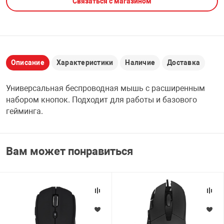
Связаться с магазином
НТЫ
PCI АДАПТЕРЫ
CD-DVD ДИСКИ
USB АДАПТЕР
ЛЯ ДОМА
ЛЕНТА ДЛЯ ЧЕ
USB ХАБЫ
Описание
Характеристики
Наличие
Доставка
ОВАЯ ТЕХНИКА
Универсальная беспроводная мышь с расширенным
CARD RIDER
набором кнопок. Подходит для работы и базового
ОМ
гейминга.
НАБОР ДЛЯ СТ
Вам может понравиться