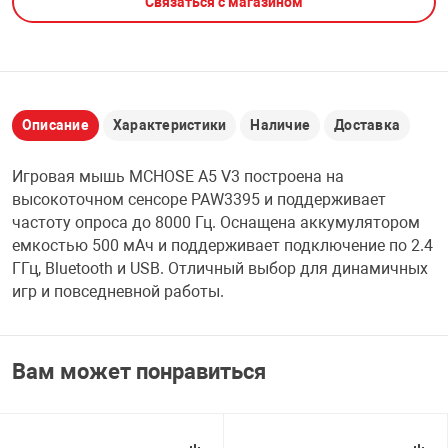
Связаться с магазином
НТЫ
PCI АДАПТЕРЫ
CD-DVD ДИСКИ
USB АДАПТЕР
ЛЯ ДОМА
ЛЕНТА ДЛЯ ЧЕ
USB ХАБЫ
Описание
Характеристики
Наличие
Доставка
ОВАЯ ТЕХНИКА
Игровая мышь MCHOSE A5 V3 построена на
CARD RIDER
высокоточном сенсоре PAW3395 и поддерживает
ОМ
частоту опроса до 8000 Гц. Оснащена аккумулятором
НАБОР ДЛЯ СТ
емкостью 500 мАч и поддерживает подключение по 2.4
ГГц, Bluetooth и USB. Отличный выбор для динамичных
игр и повседневной работы.
Вам может понравиться