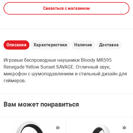
Связаться с магазином
НТЫ
PCI АДАПТЕРЫ
CD-DVD ДИСКИ
USB АДАПТЕР
ЛЯ ДОМА
ЛЕНТА ДЛЯ ЧЕ
USB ХАБЫ
Описание
Характеристики
Наличие
Доставка
ОВАЯ ТЕХНИКА
CARD RIDER
Игровые беспроводные наушники Bloody MR595
ОМ
Renegade Yellow Sunset SAVAGE. Отличный звук,
НАБОР ДЛЯ СТ
микрофон с шумоподавлением и стильный дизайн для
геймеров.
Вам может понравиться