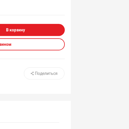
В корзину
азином
Поделиться