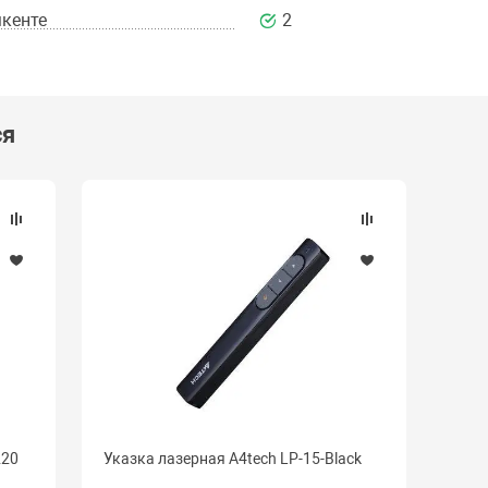
кенте
2
ся
220
Указка лазерная A4tech LP-15-Black