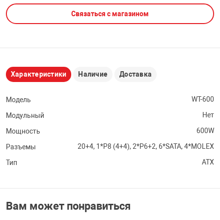
Связаться с магазином
НТЫ
PCI АДАПТЕРЫ
CD-DVD ДИСКИ
USB АДАПТЕР
ЛЯ ДОМА
ЛЕНТА ДЛЯ ЧЕ
USB ХАБЫ
Характеристики
Наличие
Доставка
ОВАЯ ТЕХНИКА
CARD RIDER
WT-600
Модель
ОМ
Нет
Модульный
НАБОР ДЛЯ СТ
600W
Мощность
20+4, 1*P8 (4+4), 2*P6+2, 6*SATA, 4*MOLEX
Разъемы
ATX
Тип
Вам может понравиться