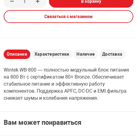
В корзину
НТЫ
PCI АДАПТЕРЫ
CD-DVD ДИСКИ
USB АДАПТЕР
Связаться с магазином
ЛЯ ДОМА
ЛЕНТА ДЛЯ ЧЕ
USB ХАБЫ
ОВАЯ ТЕХНИКА
CARD RIDER
Описание
Характеристики
Наличие
Доставка
ОМ
Wintek WB-800 — полностью модульный блок питания
НАБОР ДЛЯ СТ
на 800 Вт с сертификатом 80+ Bronze. Обеспечивает
стабильное питание и эффективную работу
компонентов. Поддержка APFC, DC-DC и EMI фильтра
снижает шумы и колебания напряжения.
Вам может понравиться