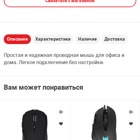
Связаться с магазином
НТЫ
PCI АДАПТЕРЫ
CD-DVD ДИСКИ
USB АДАПТЕР
ЛЯ ДОМА
ЛЕНТА ДЛЯ ЧЕ
USB ХАБЫ
Описание
Характеристики
Наличие
Доставка
ОВАЯ ТЕХНИКА
Простая и надежная проводная мышь для офиса и
CARD RIDER
дома. Легкое подключение без настройки.
ОМ
НАБОР ДЛЯ СТ
Вам может понравиться