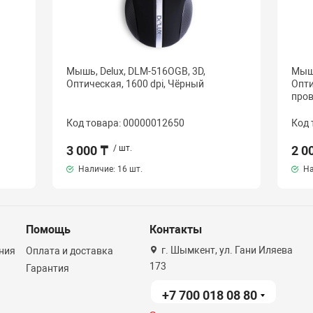
Мышь, Delux, DLM-516OGB, 3D,
Мышь
Оптическая, 1600 dpi, Чёрный
Опти
пров
Код товара: 00000012650
Код 
3 000 ₸
/ шт.
2 0
Наличие:
16 шт.
На
Помощь
Контакты
г. Шымкент, ул. Гани Иляева
ния
Оплата и доставка
173
Гарантия
+7 700 018 08 80