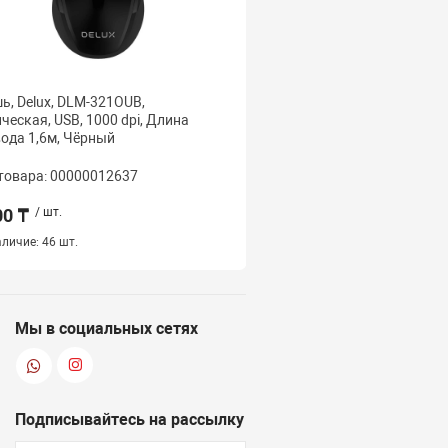
, Delux, DLM-321OUB,
Мышь, Delux, DLM-391OU
ческая, USB, 1000 dpi, Длина
Оптическая 800dpi, US
ода 1,6м, Чёрный
товара: 00000012637
Код товара: 000000126
00 ₸
/ шт.
2 000 ₸
/ шт.
личие:
46 шт.
Наличие:
13 шт.
Мы в социальных сетях
Подписывайтесь на рассылку