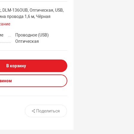
, DLM-136OUB, Оптическая, USB,
ина провода 1,6 м, Чёрная
сание
ие
Проводное (USB)
Оптическая
В корзину
азином
Поделиться