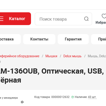
Каталог
Поиск
Избра
оставка
Контакты
Гарантия
Пра
иферийное оборудование
Мышки
Delux мышь
Мышь, Delu
я
LM-136OUB, Оптическая, USB, 
Чёрная
Код товара: 00000012632
Наличие:
43 шт.
те у менеджера