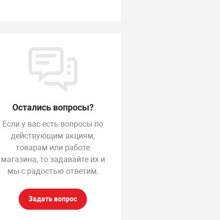
Остались вопросы?
Если у вас есть вопросы по
действующим акциям,
товарам или работе
магазина, то задавайте их и
лок питания Gamemax
Блок питания Gamemax
Ко
M-800, 2140-
600W VP-600-RGB-M
Pr
мы с радостью ответим.
800B0012, 800W,
<Модульный, 600W,
ronze+, APFC, 20+4 pin,
RGB, 120mm, 80+, APFC,
*4+4pin, 6*Sata,
5xSATA> v3
Задать вопрос
*Molex, 4*PCI-E 6+2 pin,
odular, Вентилятор