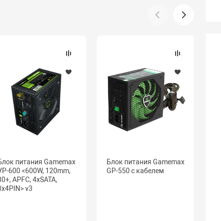
Блок питания Gamemax
Блок питания Gamemax
Б
VP-600 <600W, 120mm,
GP-550 с кабелем
G
80+, APFC, 4xSATA,
0
3x4PIN> v3
B
2
2
M